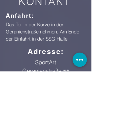
KONTAKT
Anfahrt:
Das Tor in der Kurve in der
Geranienstraße nehmen. Am Ende
der Einfahrt in der SSG Halle
Adresse:
SportArt
Geranienstraße 55
42369 Wuppertal
E-Mail:
Telefon:
0202 26 92 30 18