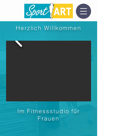
Herzlich Willkommen
Im Fitnessstudio für
Frauen